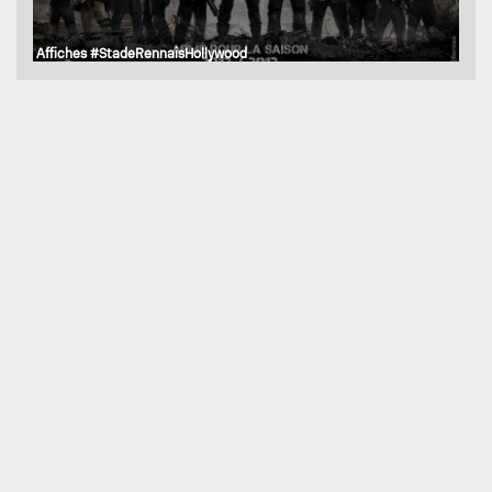
Affiches #StadeRennaisHollywood